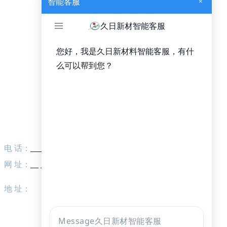
智能客服
×
联系我们
电 话：
022-58330700
网 址：
http://www.jiuri.com.cn/
地 址：
天津市华苑新技术产业园区工华道1号智慧山C座贰门
五层